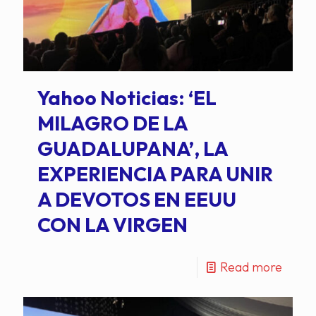
Yahoo Noticias: ‘EL
MILAGRO DE LA
GUADALUPANA’, LA
EXPERIENCIA PARA UNIR
A DEVOTOS EN EEUU
CON LA VIRGEN
Read more