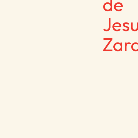
de
Jes
Zar