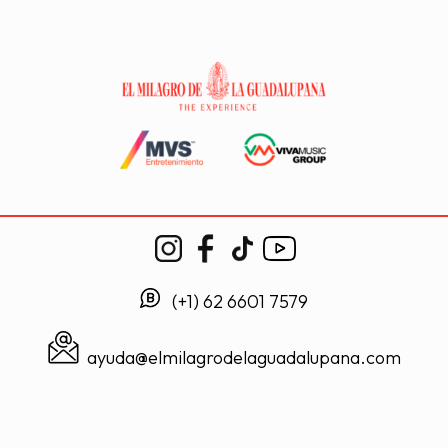
(+1) 62 6601 7579
ayuda@elmilagrodelaguadalupana.com